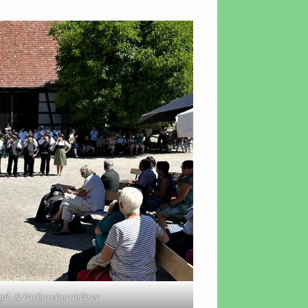
gd- & Parforcehornbläser