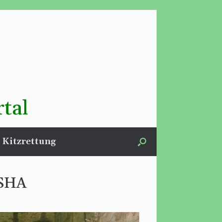
tal
Kitzrettung
 SHA