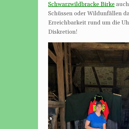
Schwarzwildbracke Birke
auch 
Schüssen oder Wildunfällen da
Erreichbarkeit rund um die Uh
Diskretion!