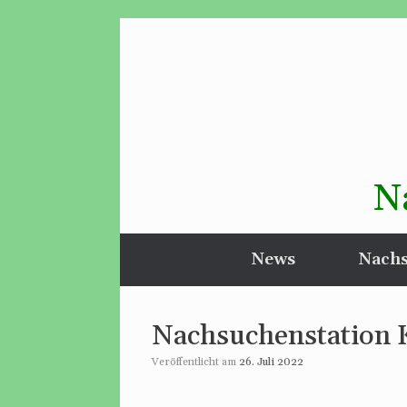
Zum
Inhalt
springen
N
News
Nach
Nachsuchenstation 
Veröffentlicht am
26. Juli 2022