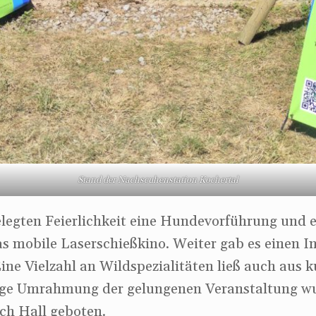
Stand der Nachscuhenstation Kochertal
elegten Feierlichkeit eine Hundevorführung und e
das mobile Laserschießkino. Weiter gab es einen 
Eine Vielzahl an Wildspezialitäten ließ auch aus k
sige Umrahmung der gelungenen Veranstaltung w
ch Hall geboten.