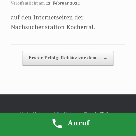
Veröffentlicht am
22. Februar 2022
auf den Internetseiten der
Nachsuchenstation Kochertal.
Beitragsnavigation
Erster Erfolg: Rehkitz vor dem…
→
© 2023 Nachsuchenstation Kochertal
Theme by
SiteOrigin
Anruf